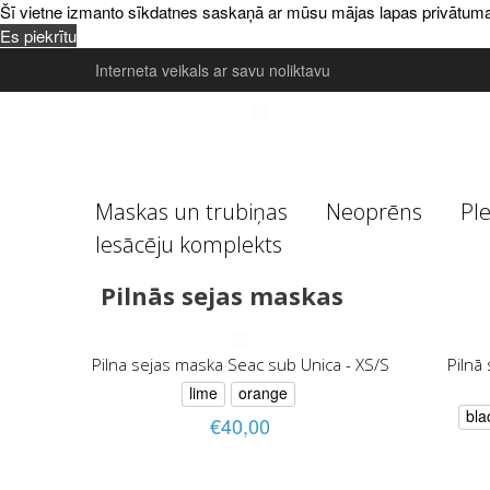
Šī vietne izmanto sīkdatnes saskaņā ar mūsu mājas lapas privātuma poli
Es piekrītu
Interneta veikals ar savu noliktavu
Maskas un trubiņas
Neoprēns
Pl
Iesācēju komplekts
Pilnās sejas maskas
Pilna sejas maska Seac sub Unica - XS/S
Pilnā
lime
orange
bla
€40,00