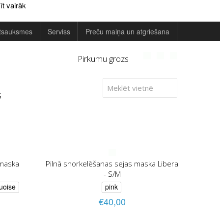
īt vairāk
tsauksmes
Serviss
Preču maiņa un atgriešana
Pirkumu grozs
s
 maska
Pilnā snorkelēšanas sejas maska Libera
- S/M
uoise
pink
€40,00