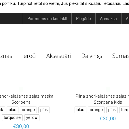
tiku. Turpinot lietot šo vietni, Jūs piekrītat sīkdatņu lietošanai.
Las
Par mums un kontakti
Piegāde
Apmaksa
A
eznas
Ieroči
Aksesuāri
Daivings
Soma
 snorkelēšanas sejas maska
Pilnā snorkelēšanas sejas
Scorpena
Scorpena Kids
ck
blue
orange
pink
blue
orange
pink
turq
turquoise
yellow
€30,00
€30,00