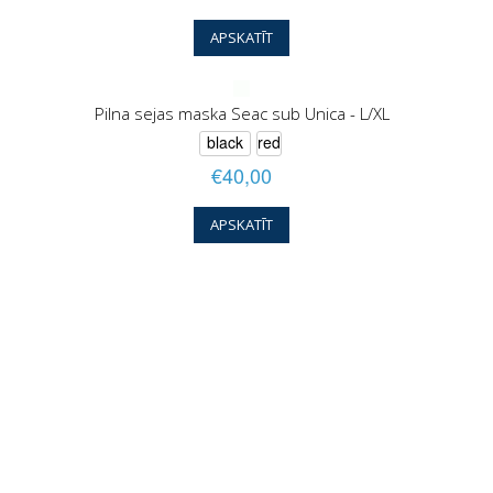
APSKATĪT
Pilna sejas maska Seac sub Unica - L/XL
black
red
€40,00
APSKATĪT