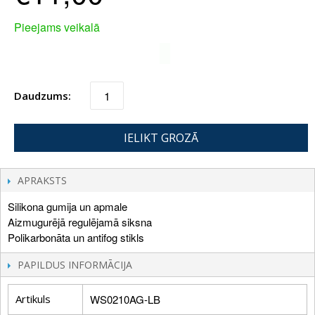
Pieejams veikalā
Daudzums:
IELIKT GROZĀ
APRAKSTS
Silikona gumija un apmale
Aizmugurējā regulējamā siksna
Polikarbonāta un antifog stikls
PAPILDUS INFORMĀCIJA
Artikuls
WS0210AG-LB