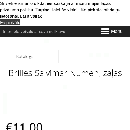
Šī vietne izmanto sīkdatnes saskaņā ar mūsu mājas lapas
privātuma politiku. Turpinot lietot šo vietni, Jūs piekrītat sīkdatņu
lietošanai.
Lasīt vairāk
Es piekrītu
Menu
Interneta veikals ar savu noliktavu
Par mums un kontakti
Katalogs
Piegāde
Brilles Salvimar Numen, zaļas
Apmaksa
Atsauksmes
Serviss
Preču maiņa un atgriešana
€11,00