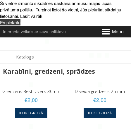
Šī vietne izmanto sīkdatnes saskaņā ar mūsu mājas lapas
privātuma politiku. Turpinot lietot šo vietni, Jūs piekrītat sīkdatņu
lietošanai.
Lasīt vairāk
Es piekrītu
Menu
Interneta veikals ar savu noliktavu
Par mums un kontakti
Katalogs
Piegāde
Karabīni, gredzeni, sprādzes
Apmaksa
Gredzens Best Divers 30mm
D-veida gredzens 25 mm
Atsauksmes
€2,00
€2,00
Serviss
IELIKT GROZĀ
IELIKT GROZĀ
Preču maiņa un atgriešana