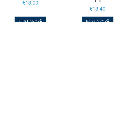
€13,00
€13,40
IELIKT GROZĀ
IELIKT GROZĀ
Karabīns Best Divers 115 mm
D-veida gredzens 50 mm
demontējams
€13,40
€14,50
IELIKT GROZĀ
IELIKT GROZĀ