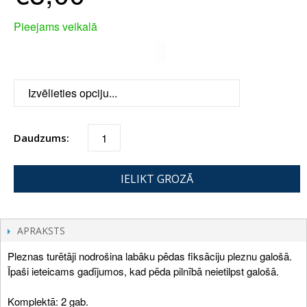
Pieejams veikalā
Daudzums:
IELIKT GROZĀ
APRAKSTS
Pleznas turētāji nodrošina labāku pēdas fiksāciju pleznu galošā.
Īpaši ieteicams gadījumos, kad pēda pilnībā neietilpst galošā.
Komplektā: 2 gab.