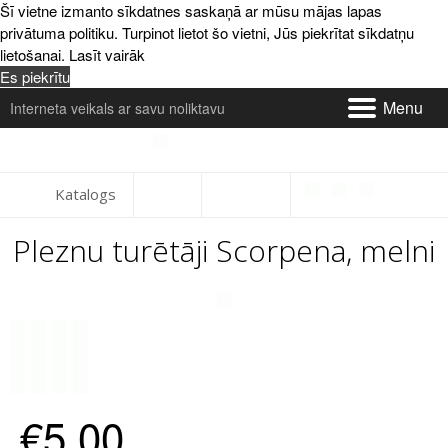
Šī vietne izmanto sīkdatnes saskaņā ar mūsu mājas lapas
privātuma politiku. Turpinot lietot šo vietni, Jūs piekrītat sīkdatņu
lietošanai.
Lasīt vairāk
Es piekrītu
Menu
Interneta veikals ar savu noliktavu
Par mums un kontakti
Katalogs
Piegāde
Pleznu turētāji Scorpena, melni
Apmaksa
Atsauksmes
Serviss
Preču maiņa un atgriešana
€5,00