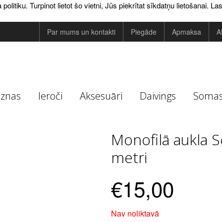
tiku. Turpinot lietot šo vietni, Jūs piekrītat sīkdatņu lietošanai.
Las
Par mums un kontakti
Piegāde
Apmaksa
A
eznas
Ieroči
Aksesuāri
Daivings
Soma
Monofilā aukla 
metri
€15,00
Nav noliktavā