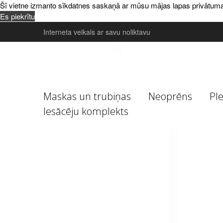
Šī vietne izmanto sīkdatnes saskaņā ar mūsu mājas lapas privātuma poli
Es piekrītu
Interneta veikals ar savu noliktavu
Maskas un trubiņas
Neoprēns
Pl
Iesācēju komplekts