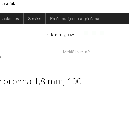
īt vairāk
tsauksmes
Serviss
Preču maiņa un atgriešana
Pirkumu grozs
s
Scorpena 1,8 mm, 100