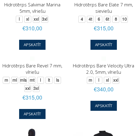
Hidrotērps Salvimar Marina
Hidrotērps Bare Elate 7 mm,
5mm, vīriešu
sieviešu
l
xl
xxl
3xl
4
4t
6
6t
8
10
€310,00
€315,00
APSKATĪT
APSKATĪT
Hidrotērps Bare Revel 7 mm,
Hidrotērps Bare Velocity Ultra
vīriešu
2.0, 5mm, vīriešu
m
ml
mls
mt
l
lt
ls
m
l
xl
xxl
xxl
3xl
€340,00
€315,00
APSKATĪT
APSKATĪT