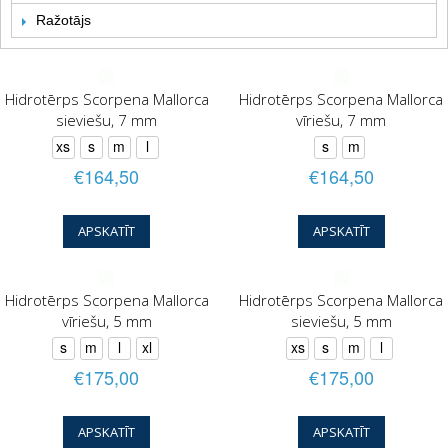
Ražotājs
Hidrotērps Scorpena Mallorca
Hidrotērps Scorpena Mallorca
sieviešu, 7 mm
vīriešu, 7 mm
xs
s
m
l
s
m
€164,50
€164,50
APSKATĪT
APSKATĪT
Hidrotērps Scorpena Mallorca
Hidrotērps Scorpena Mallorca
vīriešu, 5 mm
sieviešu, 5 mm
s
m
l
xl
xs
s
m
l
€175,00
€175,00
APSKATĪT
APSKATĪT