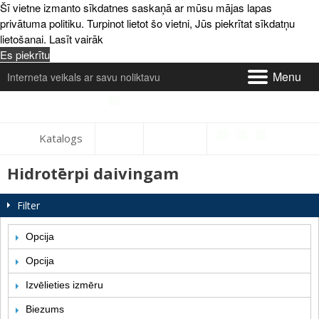
Šī vietne izmanto sīkdatnes saskaņā ar mūsu mājas lapas
privātuma politiku. Turpinot lietot šo vietni, Jūs piekrītat sīkdatņu
lietošanai.
Lasīt vairāk
Es piekrītu
Menu
Interneta veikals ar savu noliktavu
Par mums un kontakti
Katalogs
Piegāde
Hidrotērpi daivingam
Apmaksa
Filter
Atsauksmes
Opcija
Serviss
Opcija
Izvēlieties izmēru
Preču maiņa un atgriešana
Biezums