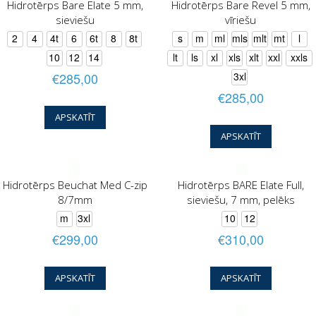
Hidrotērps Bare Elate 5 mm,
Hidrotērps Bare Revel 5 mm,
sieviešu
vīriešu
2
4
4t
6
6t
8
8t
s
m
ml
mls
mlt
mt
l
10
12
14
lt
ls
xl
xls
xlt
xxl
xxls
€285,00
3xl
€285,00
APSKATĪT
APSKATĪT
Hidrotērps Beuchat Med C-zip
Hidrotērps BARE Elate Full,
8/7mm
sieviešu, 7 mm, pelēks
m
3xl
10
12
€299,00
€310,00
APSKATĪT
APSKATĪT