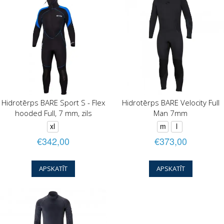
Hidrotērps BARE Sport S - Flex
Hidrotērps BARE Velocity Full
hooded Full, 7 mm, zils
Man 7mm
xl
m
l
€342,00
€373,00
APSKATĪT
APSKATĪT