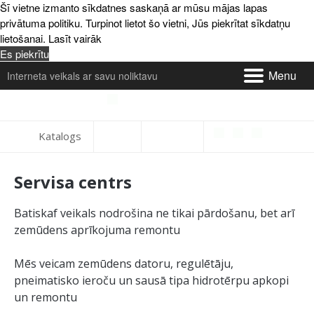
Šī vietne izmanto sīkdatnes saskaņā ar mūsu mājas lapas
privātuma politiku. Turpinot lietot šo vietni, Jūs piekrītat sīkdatņu
lietošanai.
Lasīt vairāk
Es piekrītu
Menu
Interneta veikals ar savu noliktavu
Par mums un kontakti
Katalogs
Piegāde
Servisa centrs
Apmaksa
Batiskaf veikals nodrošina ne tikai pārdošanu, bet arī
Atsauksmes
zemūdens aprīkojuma remontu
Serviss
Mēs veicam zemūdens datoru, regulētāju,
pneimatisko ieroču un sausā tipa hidrotērpu apkopi
Preču maiņa un atgriešana
un remontu