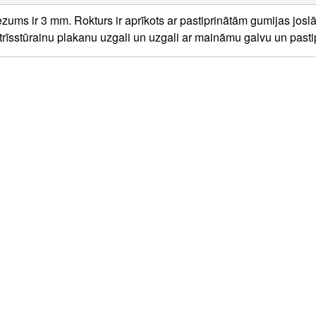
ezums ir 3 mm. Rokturs ir aprīkots ar pastiprinātām gumijas josl
 trīsstūrainu plakanu uzgali un uzgali ar maināmu galvu un pasti