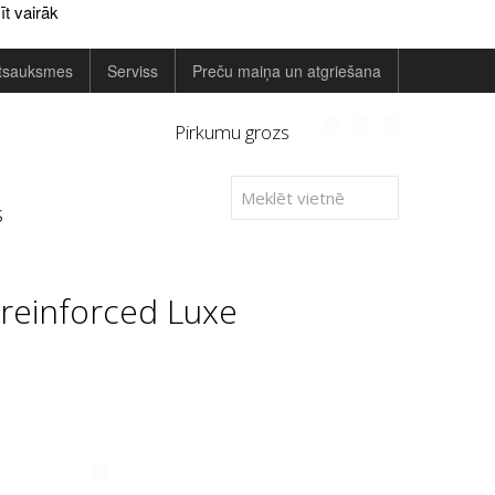
īt vairāk
tsauksmes
Serviss
Preču maiņa un atgriešana
Pirkumu grozs
s
 reinforced Luxe