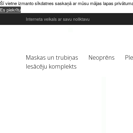
Šī vietne izmanto sīkdatnes saskaņā ar mūsu mājas lapas privātuma poli
Es piekrītu
Interneta veikals ar savu noliktavu
Maskas un trubiņas
Neoprēns
Pl
Iesācēju komplekts