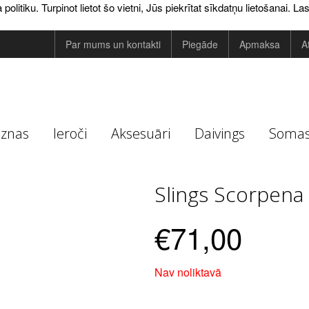
tiku. Turpinot lietot šo vietni, Jūs piekrītat sīkdatņu lietošanai.
Las
Par mums un kontakti
Piegāde
Apmaksa
A
eznas
Ieroči
Aksesuāri
Daivings
Soma
Slings Scorpena
€71,00
Nav noliktavā